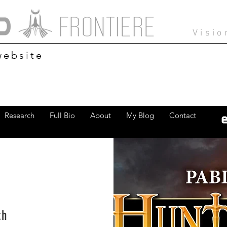
Visio
website
Research
Full Bio
About
My Blog
Contact
N
th