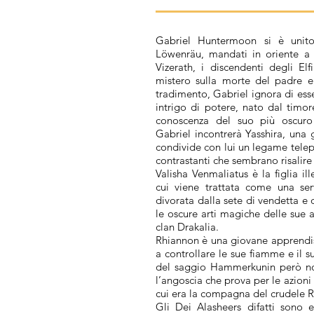
Gabriel Huntermoon si è unito
Löwenräu, mandati in oriente a r
Vizerath, i discendenti degli Elf
mistero sulla morte del padre e 
tradimento, Gabriel ignora di ess
intrigo di potere, nato dal timor
conoscenza del suo più oscuro
Gabriel incontrerà Yasshira, una 
condivide con lui un legame telepa
contrastanti che sembrano risalire 
Valisha Venmaliatus è la figlia i
cui viene trattata come una ser
divorata dalla sete di vendetta e
le oscure arti magiche delle sue 
clan Drakalia.
Rhiannon è una giovane apprendi
a controllare le sue fiamme e il 
del saggio Hammerkunin però non
l’angoscia che prova per le azioni
cui era la compagna del crudele 
Gli Dei Alasheers difatti sono e