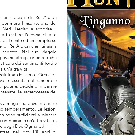
 ai crociati di Re Albion
eprimere l’insurrezione dei
i Neri. Deciso a scoprire il
ad evitare l’accusa di alto
ere al centro d’un complesso
e di Re Albion che lui sia a
 segreto. Nel suo viaggio
giovane strega orientale che
tico e dei sentimenti forti e
a un’altra vita.
llegittima del conte Oren, da
va: cresciuta nel rancore e
 di potere, decide d’imparare
antenate, le sacerdotesse del
sta maga che deve imparare
suo temperamento. Le lezioni
 sono sufficienti a placare
 commesse in un’altra vita, in
Re degli Dei: Ogmareth.
ntrati nei loro 100 anni di