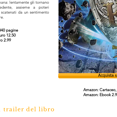
mana: lentamente gli tornano
cedente, assieme a poteri
i, scatenati da un sentimento
ore.
 340 pagine
ro 12.50
ro 2.99
Acquista 
Amazon: Cartaceo, 
Amazon: Ebook 2.
 trailer del libro