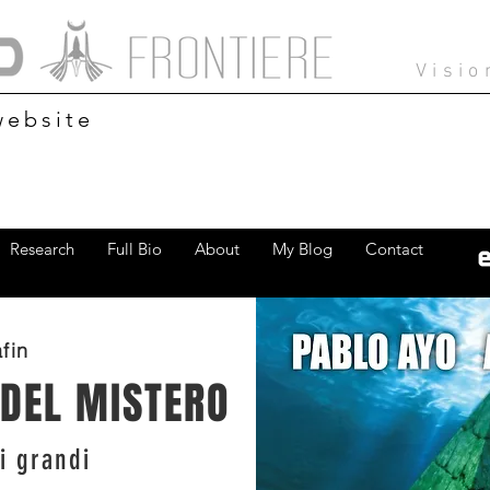
Visio
website
Research
Full Bio
About
My Blog
Contact
fin
 DEL MISTERO
i grandi