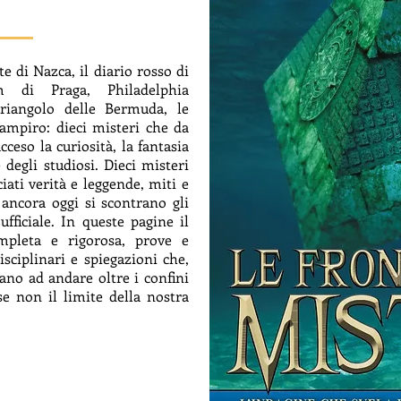
te di Nazca, il diario rosso di
 di Praga, Philadelphia
riangolo delle Bermuda, le
vampiro: dieci misteri che da
so la curiosità, la fantasia
 degli studiosi. Dieci misteri
iati verità e leggende, miti e
i ancora oggi si scontrano gli
ufficiale. In queste pagine il
ompleta e rigorosa, prove e
sciplinari e spiegazioni che,
vano ad andare oltre i confini
se non il limite della nostra