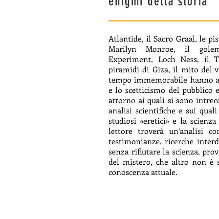
enigmi della storia
Atlantide, il Sacro Graal, le pis
Marilyn Monroe, il golem
Experiment, Loch Ness, il T
piramidi di Giza, il mito del 
tempo immemorabile hanno acce
e lo scetticismo del pubblico e
attorno ai quali si sono intrecc
analisi scientifiche e sui qual
studiosi «eretici» e la scienza 
lettore troverà un’analisi c
testimonianze, ricerche interdi
senza rifiutare la scienza, pro
del mistero, che altro non è 
conoscenza attuale.