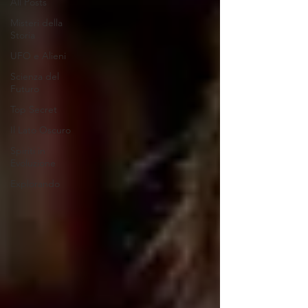
All Posts
Misteri della
Storia
UFO e Alieni
Scienza del
Futuro
Top Secret
Il Lato Oscuro
Spiriti in
Evoluzione
Explorando