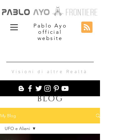
Pablo Ayo
official
website
Visioni di altre Realtà
BLOG
My Blog
UFO e Alieni